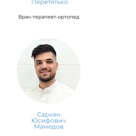
Перетятько
Врач-терапевт-ортопед
Сархан
Юсифович
Мамедов